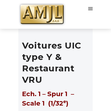
Voitures UIC
type Y &
Restaurant
VRU
Ech. 1 – Spur 1 –
e
Scale 1 (1/32
)